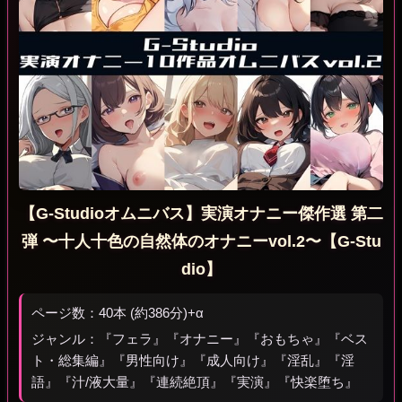
【G-Studioオムニバス】実演オナニー傑作選 第二
弾 〜十人十色の自然体のオナニーvol.2〜【G-Stu
dio】
ページ数：40本 (約386分)+α
ジャンル：『フェラ』『オナニー』『おもちゃ』『ベス
ト・総集編』『男性向け』『成人向け』『淫乱』『淫
語』『汁/液大量』『連続絶頂』『実演』『快楽堕ち』