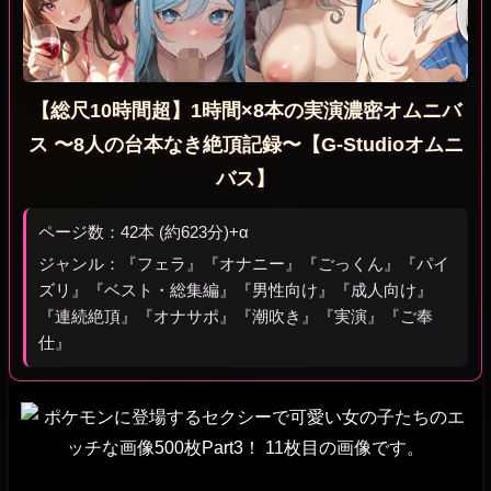
【総尺10時間超】1時間×8本の実演濃密オムニバ
ス 〜8人の台本なき絶頂記録〜【G-Studioオムニ
バス】
ページ数：42本 (約623分)+α
ジャンル：『フェラ』『オナニー』『ごっくん』『パイ
ズリ』『ベスト・総集編』『男性向け』『成人向け』
『連続絶頂』『オナサポ』『潮吹き』『実演』『ご奉
仕』