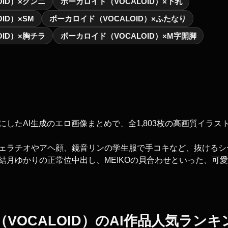
OID）×クンニ
ボーカロイド（VOCALOID）×下乳
ID）×SM
ボーカロイド（VOCALOID）×ふたなり
OID）×胸チラ
ボーカロイド（VOCALOID）×M字開脚
したAI生成のエロ画像まとめで、全1,803枚の高画質イラス
ェラチオやアヘ顔、鏡音リンの学生服で手コキなど、抜けるシ
結月ゆかりの正常位中出し、MEIKOの貝合わせといった、可
VOCALOID）のAI作品人気ランキ